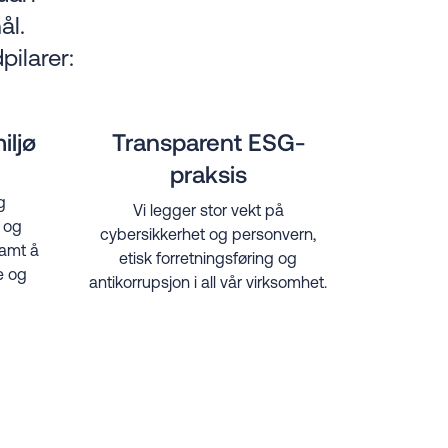
ål.
pilarer:
iljø
Transparent ESG-
praksis
g
Vi legger stor vekt på
 og
cybersikkerhet og personvern,
samt å
etisk forretningsføring og
e og
antikorrupsjon i all vår virksomhet.