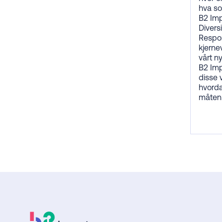
hva so
B2 Impa
Divers
Respon
kjerne
vårt n
B2 Imp
disse 
hvorda
måten 