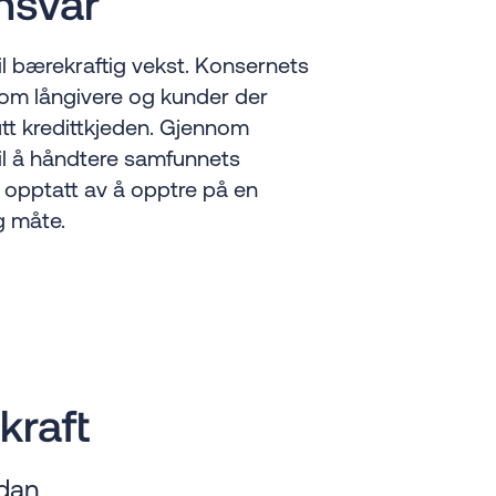
nsvar
til bærekraftig vekst. Konsernets
lom långivere og kunder der
utt kredittkjeden. Gjennom
til å håndtere samfunnets
r opptatt av å opptre på en
g måte.
kraft
rdan