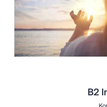
B2 I
Kon