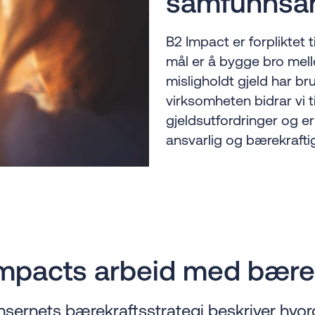
samfunnsa
B2 Impact er forpliktet 
mål er å bygge bro mel
misligholdt gjeld har br
virksomheten bidrar vi 
gjeldsutfordringer og e
ansvarlig og bærekrafti
mpacts arbeid med bære
sernets bærekraftsstrategi beskriver hvo