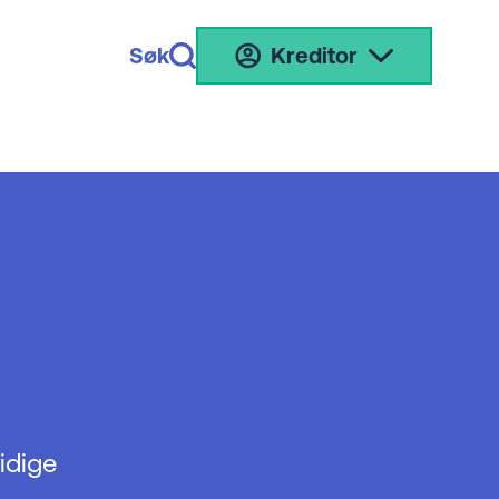
Søk
Kreditor
idige