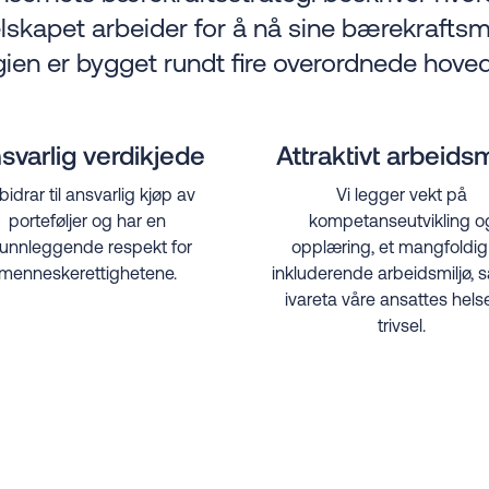
lskapet arbeider for å nå sine bærekraftsm
ien er bygget rundt fire overordnede hoved
svarlig verdikjede
Attraktivt arbeidsm
 bidrar til ansvarlig kjøp av
Vi legger vekt på
porteføljer og har en
kompetanseutvikling o
unnleggende respekt for
opplæring, et mangfoldig
menneskerettighetene.
inkluderende arbeidsmiljø, 
ivareta våre ansattes hels
trivsel.