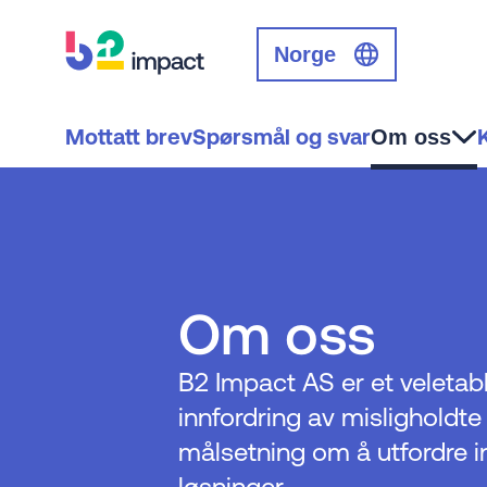
Norge
Mottatt brev
Spørsmål og svar
Om oss
Om oss
B2 Impact AS er et veletab
innfordring av misligholdte
målsetning om å utfordre 
løsninger.