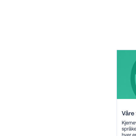
Våre 
Kjerne
språke
hver e